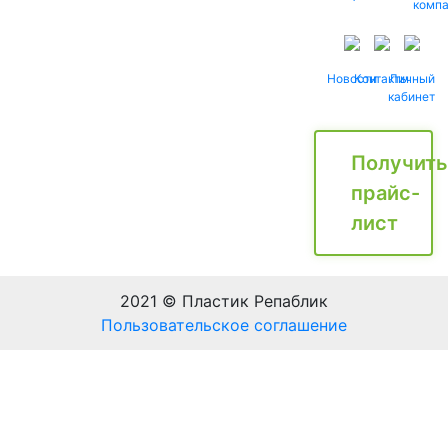
комп
Новости
Контакты
Личный
кабинет
Получить
прайс-
лист
2021 © Пластик Репаблик
Пользовательское соглашение