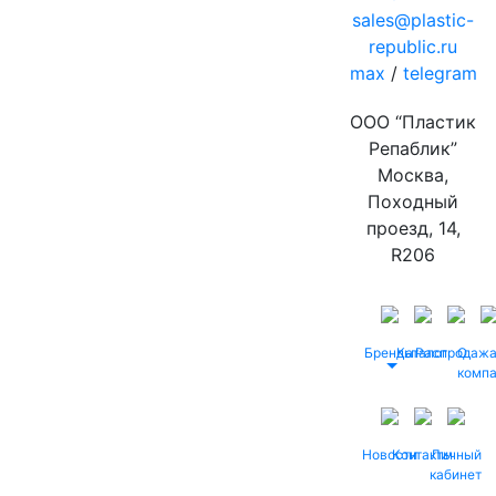
sales@plastic-
republic.ru
max
/
telegram
ООО “Пластик
Репаблик”
Москва,
Походный
проезд, 14,
R206
Бренды
Каталог
Распродаж
О
комп
Новости
Контакты
Личный
кабинет