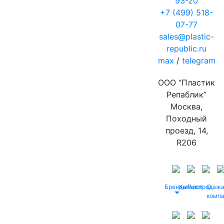
93-20
+7 (499) 518-
07-77
sales@plastic-
republic.ru
max
/
telegram
ООО “Пластик
Репаблик”
Москва,
Походный
проезд, 14,
R206
Бренды
Каталог
Распродаж
О
комп