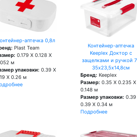
онтейнер-аптечка 0,8л
Контейнер-аптечка
ренд:
Plast Team
Keeplex Доктор с
азмер:
0.179 X 0.128 X
защелками и ручкой 
.052 м
35х23,5х14,8см
азмер упаковки:
0.39 X
Бренд:
Keeplex
.19 X 0.26 м
Размер:
0.35 X 0.235 X
одробнее
0.148 м
Размер упаковки:
0.39
0.39 X 0.34 м
Подробнее