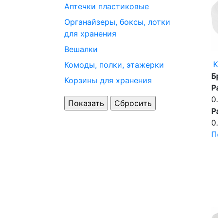
Аптечки пластиковые
Органайзеры, боксы, лотки
для хранения
Вешалки
К
Комоды, полки, этажерки
Б
Корзины для хранения
Р
0
Р
0
П