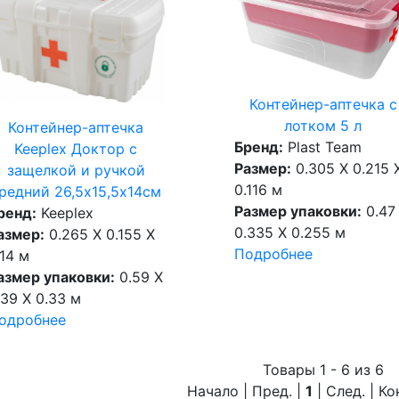
Контейнер-аптечка с
лотком 5 л
Контейнер-аптечка
Бренд:
Plast Team
Keeplex Доктор с
Размер:
0.305 X 0.215 
защелкой и ручкой
0.116 м
редний 26,5х15,5х14см
Размер упаковки:
0.47
ренд:
Keeplex
0.335 X 0.255 м
азмер:
0.265 X 0.155 X
Подробнее
.14 м
азмер упаковки:
0.59 X
.39 X 0.33 м
одробнее
Товары 1 - 6 из 6
Начало | Пред. |
1
| След. | К