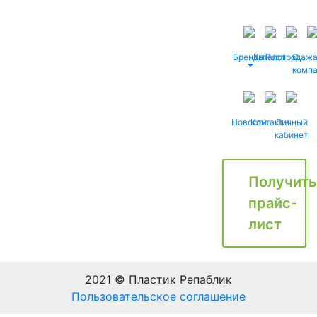
Бренды
Каталог
Распродаж
О
комп
Новости
Контакты
Личный
кабинет
Получить
прайс-
лист
2021 © Пластик Репаблик
Пользовательское соглашение