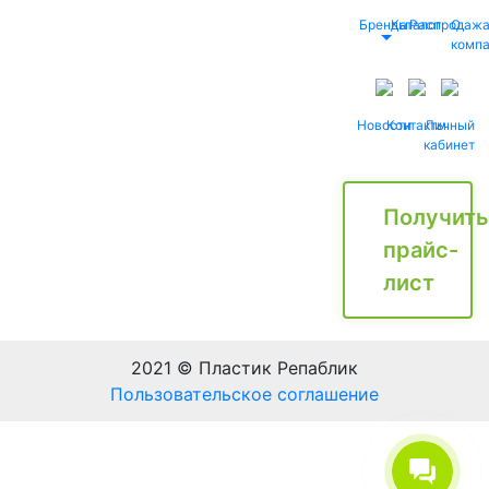
Бренды
Каталог
Распродаж
О
комп
Новости
Контакты
Личный
кабинет
Получить
прайс-
лист
2021 © Пластик Репаблик
Пользовательское соглашение