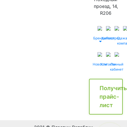
проезд, 14,
R206
Бренды
Каталог
Распродаж
О
комп
Новости
Контакты
Личный
кабинет
Получить
прайс-
лист