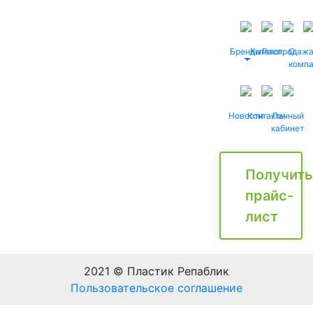
Бренды
Каталог
Распродаж
О
комп
Новости
Контакты
Личный
кабинет
Получить
прайс-
лист
2021 © Пластик Репаблик
Пользовательское соглашение