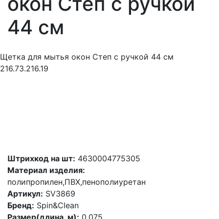
окон Степ c ручкой
44 см
Щетка для мытья окон Степ c ручкой 44 см
216.73.216.19
Штрихкод на шт:
4630004775305
Материал изделия:
полипропилен,ПВХ,пенополиуретан
Артикул:
SV3869
Бренд:
Spin&Clean
Размер(длина, м):
0.075