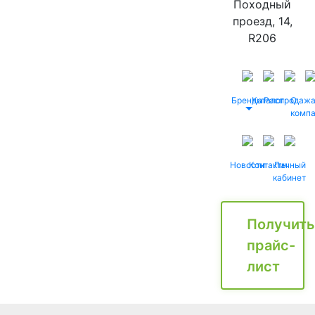
Походный
проезд, 14,
R206
Бренды
Каталог
Распродаж
О
комп
Новости
Контакты
Личный
кабинет
Получить
прайс-
лист