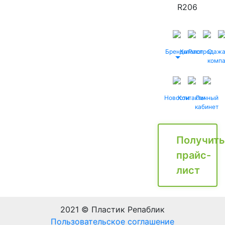
R206
Бренды
Каталог
Распродаж
О
комп
Новости
Контакты
Личный
кабинет
Получить
прайс-
лист
2021 © Пластик Репаблик
Пользовательское соглашение