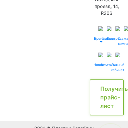
проезд, 14,
R206
Бренды
Каталог
Распродаж
О
комп
Новости
Контакты
Личный
кабинет
Получить
прайс-
лист