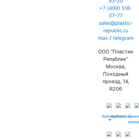
93-20
+7 (499) 518-
07-77
sales@plastic-
republic.ru
max
/
telegram
ООО “Пластик
Репаблик”
Москва,
Походный
проезд, 14,
R206
Бренды
Каталог
Распродаж
О
комп