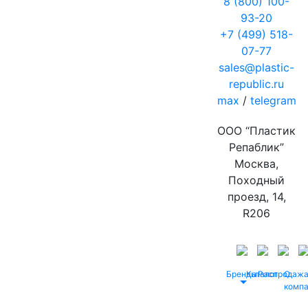
8 (800) 100-
93-20
+7 (499) 518-
07-77
sales@plastic-
republic.ru
max
/
telegram
ООО “Пластик
Репаблик”
Москва,
Походный
проезд, 14,
R206
Бренды
Каталог
Распродаж
О
комп