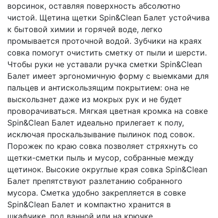
ворсинок, оставляя поверхность абсолютно
чистой. Щетина щетки Spin&Clean Балет устойчива
к бытовой химии и горячей воде, легко
промывается проточной водой. Зубчики на краях
совка помогут очистить сметку от пыли и шерсти.
Чтобы руки не уставали ручка сметки Spin&Clean
Балет имеет эргономичную форму с выемками для
пальцев и антискользящим покрытием: она не
выскользнет даже из мокрых рук и не будет
проворачиваться. Мягкая цветная кромка на совке
Spin&Clean Балет идеально прилегает к полу,
исключая проскальзывание пылинок под совок.
Порожек по краю совка позволяет стряхнуть со
щетки-сметки пыль и мусор, собранные между
щетинок. Высокие округлые края совка Spin&Clean
Балет препятствуют разлетанию собранного
мусора. Сметка удобно закрепляется в совке
Spin&Clean Балет и компактно хранится в
шкафчике, под ванной или на крючке.