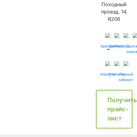
Походный
проезд, 14,
R206
Бренды
Каталог
Распродаж
О
комп
Новости
Контакты
Личный
кабинет
Получить
прайс-
лист