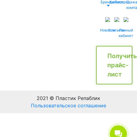
Бренды
Каталог
Распродаж
О
комп
Новости
Контакты
Личный
кабинет
Получить
прайс-
лист
2021 © Пластик Репаблик
Пользовательское соглашение