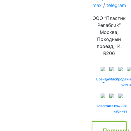
max
/
telegram
ООО “Пластик
Репаблик”
Москва,
Походный
проезд, 14,
R206
Бренды
Каталог
Распродаж
О
комп
Новости
Контакты
Личный
кабинет
Получить