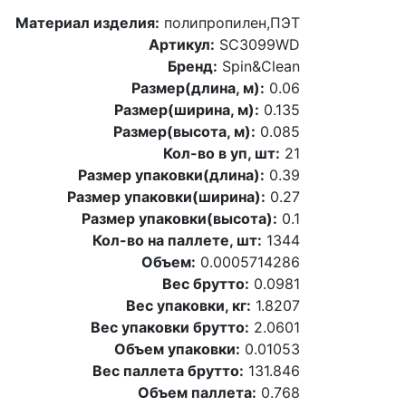
Материал изделия:
полипропилен,ПЭТ
Артикул:
SC3099WD
Бренд:
Spin&Clean
Размер(длина, м):
0.06
Размер(ширина, м):
0.135
Размер(высота, м):
0.085
Кол-во в уп, шт:
21
Размер упаковки(длина):
0.39
Размер упаковки(ширина):
0.27
Размер упаковки(высота):
0.1
Кол-во на паллете, шт:
1344
Объем:
0.0005714286
Вес брутто:
0.0981
Вес упаковки, кг:
1.8207
Вес упаковки брутто:
2.0601
Объем упаковки:
0.01053
Вес паллета брутто:
131.846
Объем паллета:
0.768