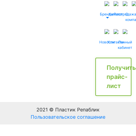
Бренды
Каталог
Распродаж
О
комп
Новости
Контакты
Личный
кабинет
Получить
прайс-
лист
2021 © Пластик Репаблик
Пользовательское соглашение