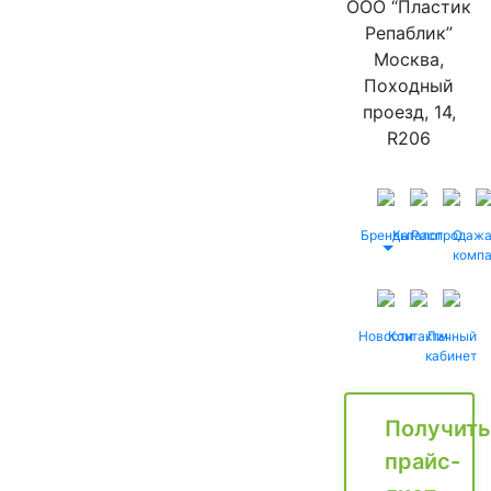
ООО “Пластик
Репаблик”
Москва,
Походный
проезд, 14,
R206
Бренды
Каталог
Распродаж
О
комп
Новости
Контакты
Личный
кабинет
Получить
прайс-