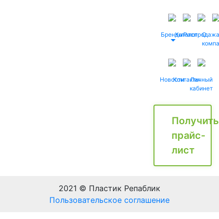
Бренды
Каталог
Распродаж
О
комп
Новости
Контакты
Личный
кабинет
Получить
прайс-
лист
2021 © Пластик Репаблик
Пользовательское соглашение