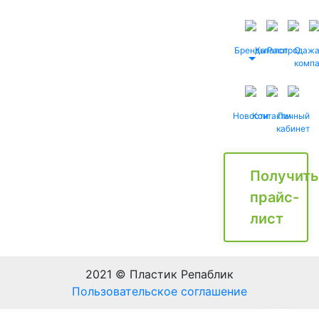
Бренды
Каталог
Распродаж
О
комп
Новости
Контакты
Личный
кабинет
Получить
прайс-
лист
2021 © Пластик Репаблик
Пользовательское соглашение