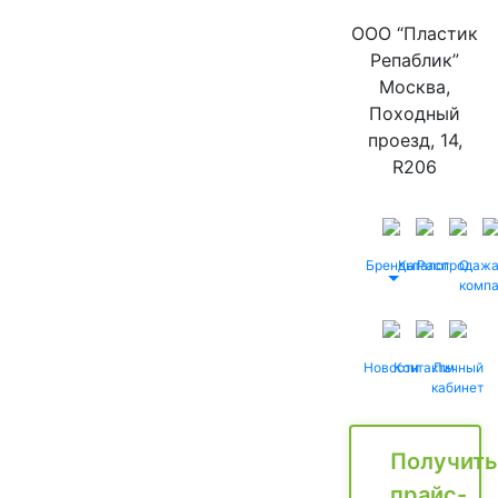
ООО “Пластик
Репаблик”
Москва,
Походный
проезд, 14,
R206
Бренды
Каталог
Распродаж
О
комп
Новости
Контакты
Личный
кабинет
Получить
прайс-