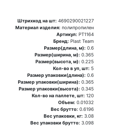
Штрихкод на шт:
4690290021227
Материал изделия:
полипропилен
Артикул:
PT1164
Бренд:
Plast Team
Размер(длина, м):
0.6
Размер(ширина, м):
0.365
Размер(высота, м):
0.225
Кол-во в уп, шт:
5
Размер упаковки(длина):
0.6
Размер упаковки(ширина):
0.365
Размер упаковки(высота):
0.345
Кол-во на паллете, шт:
120
Объем:
0.01032
Вес брутто:
0.6196
Вес упаковки, кг:
3.08
Вес упаковки брутто:
3.098