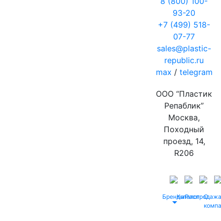
8 (800) 100-
93-20
+7 (499) 518-
07-77
sales@plastic-
republic.ru
max
/
telegram
ООО “Пластик
Репаблик”
Москва,
Походный
проезд, 14,
R206
Бренды
Каталог
Распродаж
О
комп