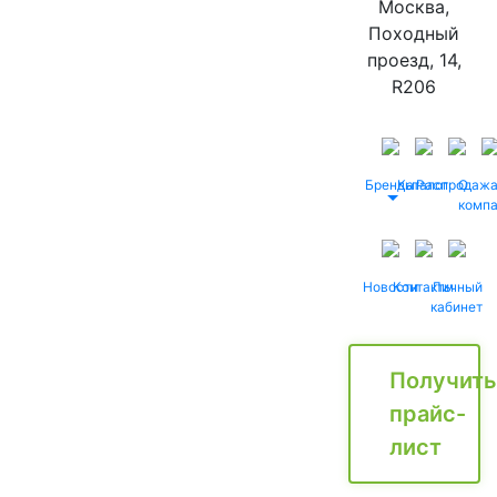
Москва,
Походный
проезд, 14,
R206
Бренды
Каталог
Распродаж
О
комп
Новости
Контакты
Личный
кабинет
Получить
прайс-
лист