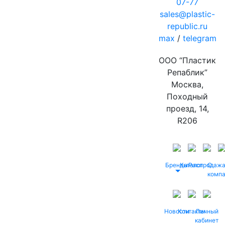
07-77
sales@plastic-
republic.ru
max
/
telegram
ООО “Пластик
Репаблик”
Москва,
Походный
проезд, 14,
R206
Бренды
Каталог
Распродаж
О
комп
Новости
Контакты
Личный
кабинет