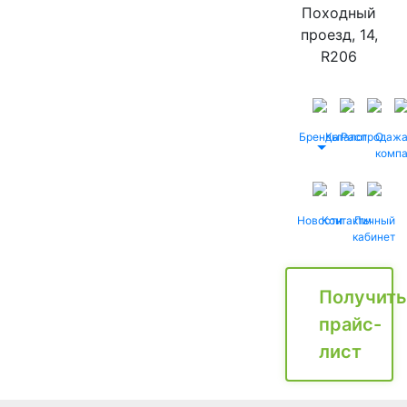
Походный
проезд, 14,
R206
Бренды
Каталог
Распродаж
О
комп
Новости
Контакты
Личный
кабинет
Получить
прайс-
лист