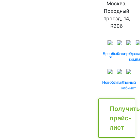
Москва,
Походный
проезд, 14,
R206
Бренды
Каталог
Распродаж
О
комп
Новости
Контакты
Личный
кабинет
Получить
прайс-
лист