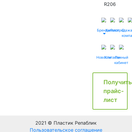
R206
Бренды
Каталог
Распродаж
О
комп
Новости
Контакты
Личный
кабинет
Получить
прайс-
лист
2021 © Пластик Репаблик
Пользовательское соглашение