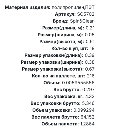
Материал изделия:
полипропилен,ПЭТ
Артикул:
SC5702
Бренд:
Spin&Clean
Размер(длина, м):
0.21
Размер(ширина, м):
0.05
Размер(высота, м):
0.61
Кол-во в уп, шт:
18
Размер упаковки(длина):
0.39
Размер упаковки(ширина):
0.38
Размер упаковки(высота):
0.67
Кол-во на паллете, шт:
216
Объем:
0.0059555556
Вес брутто:
0.297
Вес упаковки, кг:
4.32
Вес упаковки брутто:
5.346
Объем упаковки:
0.099294
Вес паллета брутто:
64.152
Объем паллета:
1.2864