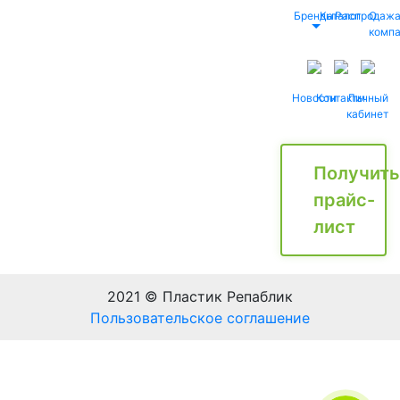
Бренды
Каталог
Распродаж
О
комп
Новости
Контакты
Личный
кабинет
Получить
прайс-
лист
2021 © Пластик Репаблик
Пользовательское соглашение