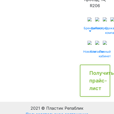
R206
Бренды
Каталог
Распродаж
О
комп
Новости
Контакты
Личный
кабинет
Получить
прайс-
лист
2021 © Пластик Репаблик