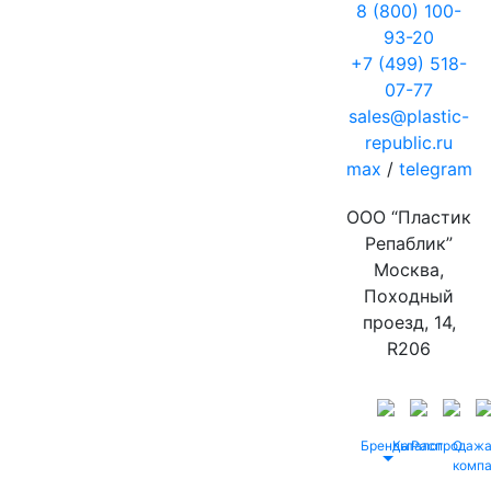
8 (800) 100-
93-20
+7 (499) 518-
07-77
sales@plastic-
republic.ru
max
/
telegram
ООО “Пластик
Репаблик”
Москва,
Походный
проезд, 14,
R206
Бренды
Каталог
Распродаж
О
комп