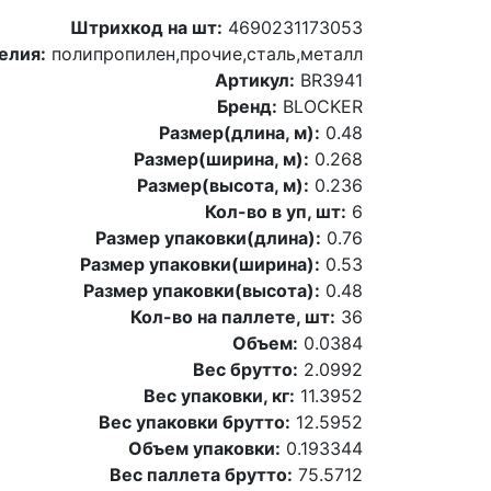
Штрихкод на шт:
4690231173053
елия:
полипропилен,прочие,сталь,металл
Артикул:
BR3941
Бренд:
BLOCKER
Размер(длина, м):
0.48
Размер(ширина, м):
0.268
Размер(высота, м):
0.236
Кол-во в уп, шт:
6
Размер упаковки(длина):
0.76
Размер упаковки(ширина):
0.53
Размер упаковки(высота):
0.48
Кол-во на паллете, шт:
36
Объем:
0.0384
Вес брутто:
2.0992
Вес упаковки, кг:
11.3952
Вес упаковки брутто:
12.5952
Объем упаковки:
0.193344
Вес паллета брутто:
75.5712