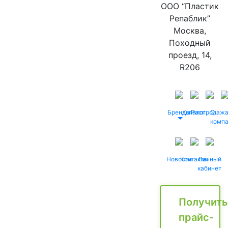
ООО “Пластик
Репаблик”
Москва,
Походный
проезд, 14,
R206
Бренды
Каталог
Распродаж
О
комп
Новости
Контакты
Личный
кабинет
Получить
прайс-