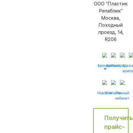
ООО “Пластик
Репаблик”
Москва,
Походный
проезд, 14,
R206
Бренды
Каталог
Распродаж
О
комп
Новости
Контакты
Личный
кабинет
Получить
прайс-