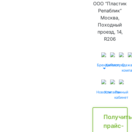
ООО “Пластик
Репаблик”
Москва,
Походный
проезд, 14,
R206
Бренды
Каталог
Распродаж
О
комп
Новости
Контакты
Личный
кабинет
Получить
прайс-