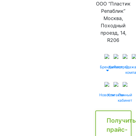
ООО “Пластик
Репаблик”
Москва,
Походный
проезд, 14,
R206
Бренды
Каталог
Распродаж
О
комп
Новости
Контакты
Личный
кабинет
Получить
прайс-