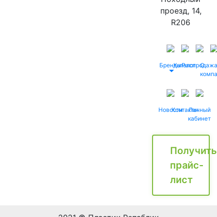
проезд, 14,
R206
Бренды
Каталог
Распродаж
О
комп
Новости
Контакты
Личный
кабинет
Получить
прайс-
лист