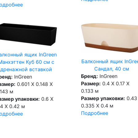
одробнее
алконный ящик InGreen
Балконный ящик InGre
Манхэттен Куб 60 см c
Сандал, 40 см
дренажной вставкой
Бренд:
InGreen
ренд:
InGreen
Размер:
0.4 X 0.17 X
азмер:
0.601 X 0.148 X
0.133 м
.143 м
Размер упаковки:
0.43
азмер упаковки:
0.6 X
0.335 X 0.4 м
.4 X 0.42 м
Подробнее
одробнее