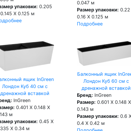
0.047 м
азмер упаковки:
0.205
Размер упаковки:
0.22
 0.145 X 0.125 м
0.16 X 0.125 м
одробнее
Подробнее
Балконный ящик InGre
алконный ящик InGreen
Лондон Куб 60 см c
Лондон Куб 40 см c
дренажной вставкой
дренажной вставкой
Бренд:
InGreen
ренд:
InGreen
Размер:
0.601 X 0.148 X
азмер:
0.401 X 0.148 X
0.143 м
.143 м
Размер упаковки:
0.6 
азмер упаковки:
0.45 X
0.4 X 0.42 м
.335 X 0.34 м
Подробнее