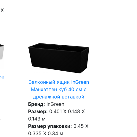
 X
en
Балконный ящик InGreen
Манхэттен Куб 40 см c
дренажной вставкой
Бренд:
InGreen
Размер:
0.401 X 0.148 X
0.143 м
X
Размер упаковки:
0.45 X
0.335 X 0.34 м