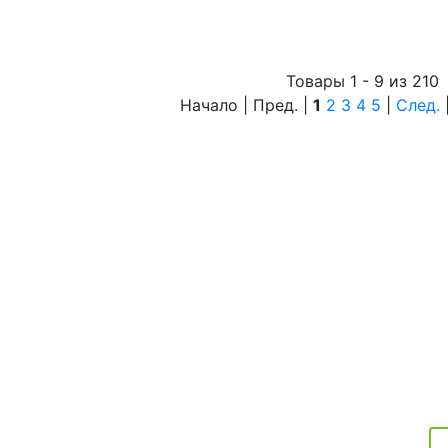
Товары 1 - 9 из 210
Начало | Пред. |
1
2
3
4
5
|
След.