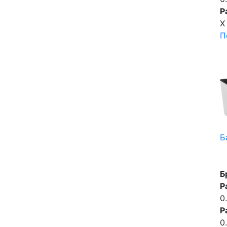
Р
X
П
Б
Б
Р
0
Р
0